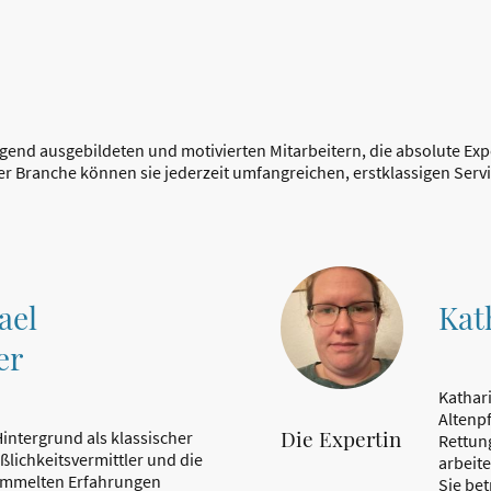
end ausgebildeten und motivierten Mitarbeitern, die absolute Exp
der Branche können sie jederzeit umfangreichen, erstklassigen Serv
ael
Kat
er
Kathari
Altenp
Die Expertin
intergrund als klassischer
Rettung
ßlichkeitsvermittler und die
arbeit
ammelten Erfahrungen
Sie bet