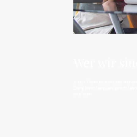
Wer wir sin
Unser Team besteht aus hervorr
Dank ihrer langjährigen Erfahr
anbieten.