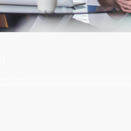
d
agend ausgebildeten und motivierten Mitarbeitern, die absolute E
ung in der Branche können sie jederzeit umfangreichen, erstklassi