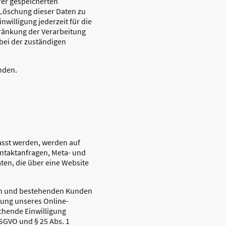
rer gespeicherten
Löschung dieser Daten zu
nwilligung jederzeit für die
ränkung der Verarbeitung
bei der zuständigen
nden.
asst werden, werden auf
Kontaktanfragen, Meta- und
en, die über eine Website
len und bestehenden Kunden
llung unseres Online-
echende Einwilligung
DSGVO und § 25 Abs. 1