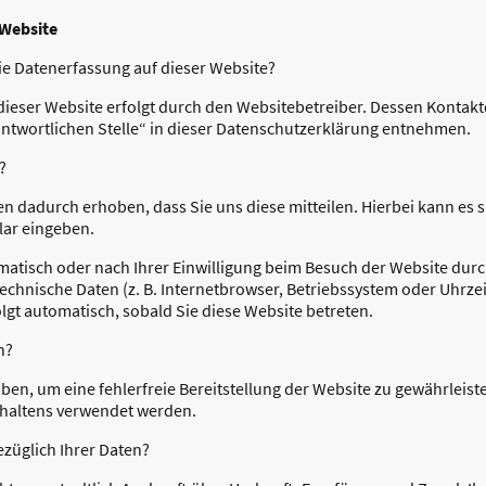
 Website
die Datenerfassung auf dieser Website?
dieser Website erfolgt durch den Websitebetreiber. Dessen Konta
antwortlichen Stelle“ in dieser Datenschutzerklärung entnehmen.
?
n dadurch erhoben, dass Sie uns diese mitteilen. Hierbei kann es s
lar eingeben.
atisch oder nach Ihrer Einwilligung beim Besuch der Website dur
 technische Daten (z. B. Internetbrowser, Betriebssystem oder Uhrzei
lgt automatisch, sobald Sie diese Website betreten.
n?
oben, um eine fehlerfreie Bereitstellung der Website zu gewährlei
rhaltens verwendet werden.
züglich Ihrer Daten?