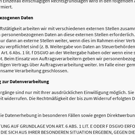
im Einzelfall einschlägigen Rechtsgrundlagen wird in den folgenden
miert.
ezogenen Daten
stätigkeit arbeiten wir mit verschiedenen externen Stellen zusamm
 personenbezogenen Daten an diese externen Stellen erforderlich
 dann an externe Stellen weiter, wenn dies im Rahmen einer Vertr
erzu verpflichtet sind (z. B. Weitergabe von Daten an Steuerbehörden
 Art. 6 Abs. 1 lit. f DSGVO an der Weitergabe haben oder wenn eine
bt. Beim Einsatz von Auftragsverarbeitern geben wir personenbez
ltigen Vertrags über Auftragsverarbeitung weiter. Im Falle einer g
einsame Verarbeitung geschlossen.
ng zur Datenverarbeitung
rgänge sind nur mit Ihrer ausdrücklichen Einwilligung möglich. Sie
zeit widerrufen. Die Rechtmäßigkeit der bis zum Widerruf erfolgten 
ie Datenerhebung in besonderen Fällen sowie gegen Direktwerbun
NG AUF GRUNDLAGE VON ART. 6 ABS. 1 LIT. E ODER F DSGVO ERFO
 DIE SICH AUS IHRER BESONDEREN SITUATION ERGEBEN, GEGEN DI