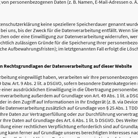
g von personenbezogenen Daten (z. B. Namen, E-Mail-Adressen o. Ä.
tenschutzerklärung keine speziellere Speicherdauer genannt wurde
i uns, bis der Zweck für die Datenverarbeitung entfällt. Wenn Sie
en oder eine Einwilligung zur Datenverarbeitung widerrufen, wer
echtlich zulässigen Gründe für die Speicherung Ihrer personenbezo
che Aufbewahrungsfristen); im letztgenannten Fall erfolgt die Lösc
n Rechtsgrundlagen der Datenverarbeitung auf dieser Website
arbeitung eingewilligt haben, verarbeiten wir Ihre personenbezoge
VO bzw. Art. 9 Abs. 2 lit. a DSGVO, sofern besondere Datenkategorien
le einer ausdrücklichen Einwilligung in die Übertragung personenb
tenverarbeitung außerdem auf Grundlage von Art. 49 Abs. 1 lit. a DSG
r in den Zugriff auf Informationen in Ihr Endgerät (z. B. via Device
 die Datenverarbeitung zusätzlich auf Grundlage von § 25 Abs. 1 TDDD
d Ihre Daten zur Vertragserfüllung oder zur Durchführung vorvertr
r Ihre Daten auf Grundlage des Art. 6 Abs. 1 lit. b DSGVO. Des Weite
llung einer rechtlichen Verpflichtung erforderlich sind auf Grundlage 
g kann ferner auf Grundlage unseres berechtigten Interesses nach 