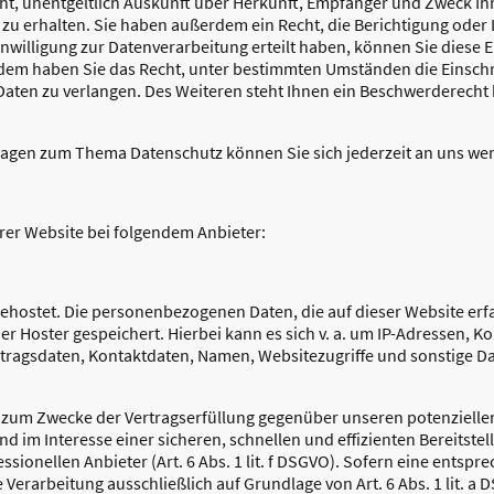
cht, unentgeltlich Auskunft über Herkunft, Empfänger und Zweck Ih
u erhalten. Sie haben außerdem ein Recht, die Berichtigung oder 
nwilligung zur Datenverarbeitung erteilt haben, können Sie diese Ei
dem haben Sie das Recht, unter bestimmten Umständen die Einsch
ten zu verlangen. Des Weiteren steht Ihnen ein Beschwerderecht 
Fragen zum Thema Datenschutz können Sie sich jederzeit an uns we
erer Website bei folgendem Anbieter:
gehostet. Die personenbezogenen Daten, die auf dieser Website erf
er Hoster gespeichert. Hierbei kann es sich v. a. um IP-Adressen, 
ragsdaten, Kontaktdaten, Namen, Websitezugriffe und sonstige Dat
gt zum Zwecke der Vertragserfüllung gegenüber unseren potenziel
 und im Interesse einer sicheren, schnellen und effizienten Bereitste
sionellen Anbieter (Art. 6 Abs. 1 lit. f DSGVO). Sofern eine entspr
e Verarbeitung ausschließlich auf Grundlage von Art. 6 Abs. 1 lit. a 